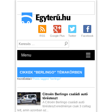
RSS
Google Plus
Twitter
Facebook
☰
Menu
CIKKEK "BERLINGO" TÉMAKÖRBEN
Kezdőoldal
/
Posts tagged "berlingo"
Citroën Berlingo családi autó
törésteszt
A Citroën Berlingo családi autó
törésteszt eredménye csak 3 csillag
lett, amin azonban az...