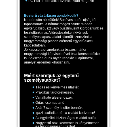
PC Pult. Informatikai szórakoztató magazin
Egyterű vásárláson gondolkodik?
Ne döntsön nélkülünk! Sokéves autós újságírói
tapasztalattal a hátunk mögött szinte minden
egyterűt, kisbuszt vagy buszlimuzint kipróbáltunk és
teszteltünk már. A törésteszteken kívül sok
személyes tapasztalatot sikerült szerezünk a
magyarországi piacon elérhető egyterűekkel
kapcsolatban.
Jó kapcsolatot ápolunk az összes márka
magyarországi képviseletével és a kereskedőkkel
is. Sokszor tudunk olyan rendkívüli ajánlatról,
amelyet érdemes kihasználni.
Miért szeretjük az egyterű
személyautókat?
Tágas és kényelmes utastér.
Praktikus tárolórekeszek.
Variálható ülésrendszer.
Óriási csomagtartó.
Akár 7 személy is elfér bennük!
Igazi családi autó - a család kedvence!
Az egyterűek biztonságos családi autók.
Nagytestű házi-kedvence is kényelmesen
és biztonságosan utazhat.