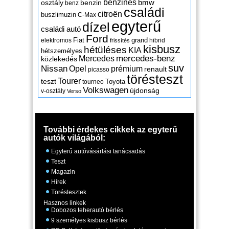
benzines
osztály
benzin
bmw
benz
családi
citroën
buszlimuzin
C-Max
egyterű
dízel
családi autó
Ford
Fiat
grand
elektromos
hibrid
frissítés
kisbusz
hétüléses
KIA
hétszemélyes
mercedes-benz
Mercedes
közlekedés
suv
Nissan
Opel
prémium
renault
picasso
törésteszt
Tourer
teszt
Toyota
tourneo
Volkswagen
újdonság
v-osztály
Verso
További érdekes cikkek az egyterű
autók világából:
Egyterű autóvásárlási tanácsadás
Teszt
Magazin
Hírek
Töréstesztek
Hasznos linkek
Dobozos teherautó bérlés
9 személyes kisbusz bérlés