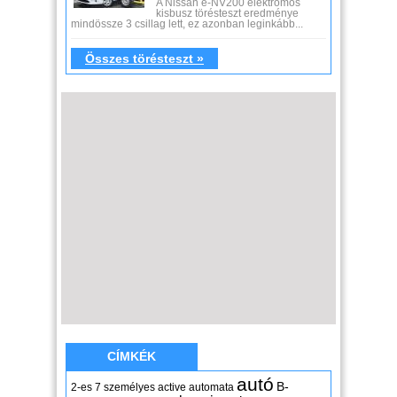
A Nissan e-NV200 elektromos
kisbusz törésteszt eredménye
mindössze 3 csillag lett, ez azonban leginkább...
Összes törésteszt »
CÍMKÉK
autó
B-
2-es
7 személyes
active
automata