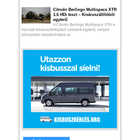
Citroën Berlingo Multispace XTR
1.6 HDi teszt – Kisáruszállítóból
egyterű
A Citroën Berlingo Multispace XTR a
franciák kisáruszállítójából született egyterű, melybe
könnyedén bepakolhatjuk az...