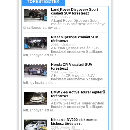
TÖRÉSTESZTEK
Land Rover Discovery Sport
családi SUV törésteszt
2015. április 23.
A Land Rover Discovery Sport
családi SUV törésteszt eredménye
öt csillagos lett, így az...
Nissan Qashqai családi SUV
törésteszt
2015. március 19.
A Nissan Qashqai családi SUV
törésteszt eredménye 5 csillagos
lett, ahogyan azt el is...
Honda CR-V családi SUV
törésteszt
2014. november 12.
A Honda CR-V családi SUV
törésteszt eredménye 5 csillagos
lett, így hozta a tőle...
BMW 2-es Active Tourer egyterű
törésteszt
2014. november 5.
A BMW 2-es Active Tourer egyterű
törésteszt eredménye 5 csillagos
lett, ahogyan azt el...
Nissan e-NV200 elektromos
kisbusz törésteszt
2014. október 25.