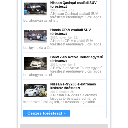
Nissan Qashqai családi SUV
törésteszt
2015. március 19.
A Nissan Qashqai családi SUV
törésteszt eredménye 5 csillagos
lett, ahogyan azt el is...
Honda CR-V családi SUV
törésteszt
2014. november 12.
A Honda CR-V családi SUV
törésteszt eredménye 5 csillagos
lett, így hozta a tőle...
BMW 2-es Active Tourer egyterű
törésteszt
2014. november 5.
A BMW 2-es Active Tourer egyterű
törésteszt eredménye 5 csillagos
lett, ahogyan azt el...
Nissan e-NV200 elektromos
kisbusz törésteszt
2014. október 25.
A Nissan e-NV200 elektromos
kisbusz törésteszt eredménye
mindössze 3 csillag lett, ez azonban leginkább...
Összes törésteszt »