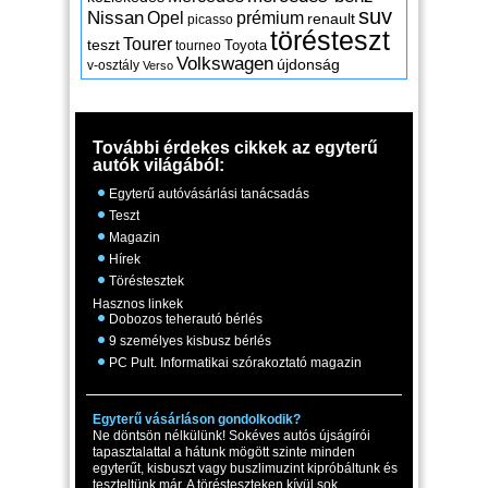
suv
Nissan
Opel
prémium
renault
picasso
törésteszt
Tourer
teszt
Toyota
tourneo
Volkswagen
újdonság
v-osztály
Verso
További érdekes cikkek az egyterű
autók világából:
Egyterű autóvásárlási tanácsadás
Teszt
Magazin
Hírek
Töréstesztek
Hasznos linkek
Dobozos teherautó bérlés
9 személyes kisbusz bérlés
PC Pult. Informatikai szórakoztató magazin
Egyterű vásárláson gondolkodik?
Ne döntsön nélkülünk! Sokéves autós újságírói
tapasztalattal a hátunk mögött szinte minden
egyterűt, kisbuszt vagy buszlimuzint kipróbáltunk és
teszteltünk már. A törésteszteken kívül sok