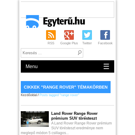
RSS
Google Plus
Twitter
Facebook
☰
Menu
CIKKEK "RANGE ROVER" TÉMAKÖRBEN
Kezdőoldal
/
Posts tagged "range rover"
Land Rover Range Rover
prémium SUV törésteszt
A Land Rover Range Rover prémium
SUV törésteszt eredménye nem
meglepő módon 5 csillagos...