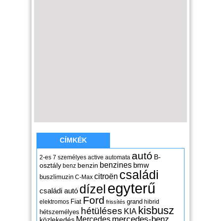
CÍMKÉK
autó
B-
2-es
7 személyes
active
automata
benzines
osztály
benzin
bmw
benz
családi
citroën
buszlimuzin
C-Max
egyterű
dízel
családi autó
Ford
Fiat
grand
elektromos
hibrid
frissítés
kisbusz
hétüléses
KIA
hétszemélyes
mercedes-benz
Mercedes
közlekedés