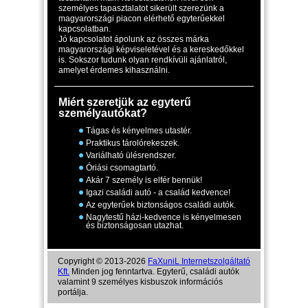
személyes tapasztalatot sikerült szerezünk a
magyarországi piacon elérhető egyterűekkel
kapcsolatban.
Jó kapcsolatot ápolunk az összes márka
magyarországi képviseletével és a kereskedőkkel
is. Sokszor tudunk olyan rendkívüli ajánlatról,
amelyet érdemes kihasználni.
Miért szeretjük az egyterű
személyautókat?
Tágas és kényelmes utastér.
Praktikus tárolórekeszek.
Variálható ülésrendszer.
Óriási csomagtartó.
Akár 7 személy is elfér bennük!
Igazi családi autó - a család kedvence!
Az egyterűek biztonságos családi autók.
Nagytestű házi-kedvence is kényelmesen
és biztonságosan utazhat.
Copyright © 2013-2026
FaXuniL Internetszolgáltató
Kft.
Minden jog fenntartva. Egyterű, családi autók
valamint 9 személyes kisbuszok információs
portálja.