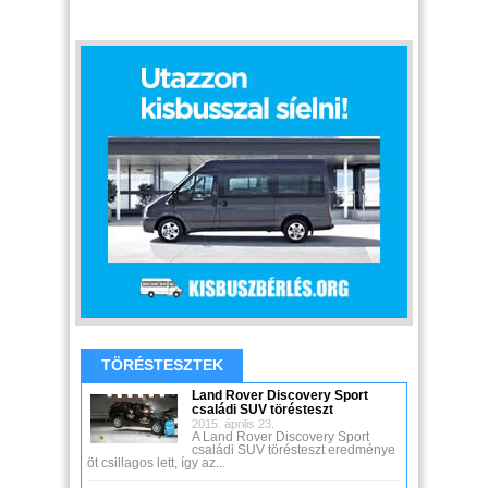
TÖRÉSTESZTEK
Land Rover Discovery Sport
családi SUV törésteszt
2015. április 23.
A Land Rover Discovery Sport
családi SUV törésteszt eredménye
öt csillagos lett, így az...