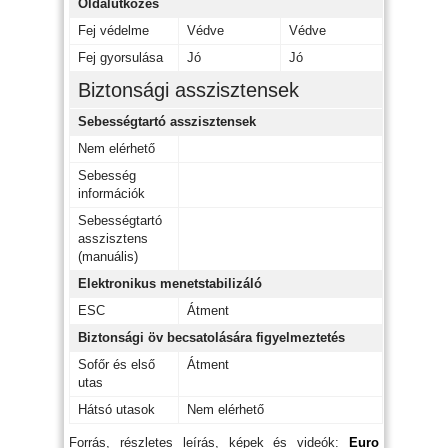
Oldalütközés
Fej védelme
Védve
Védve
Fej gyorsulása
Jó
Jó
Biztonsági asszisztensek
Sebességtartó asszisztensek
Nem elérhető
Sebesség
információk
Sebességtartó
asszisztens
(manuális)
Elektronikus menetstabilizáló
ESC
Átment
Biztonsági öv becsatolására figyelmeztetés
Sofőr és első
Átment
utas
Hátsó utasok
Nem elérhető
Forrás, részletes leírás, képek és videók:
Euro