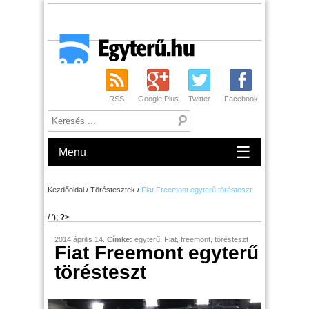
RSS
Google Plus
Twitter
Facebook
☰
Menu
Kezdőoldal
/
Töréstesztek
/
Fiat Freemont egyterű törésteszt
/ '); ?>
2014 április 14.
Címke:
egyterű
,
Fiat
,
freemont
,
törésteszt
Fiat Freemont egyterű
törésteszt