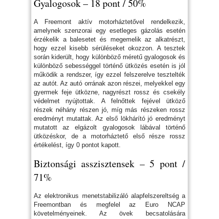
Gyalogosok – 18 pont / 50%
A Freemont aktív motorháztetővel rendelkezik,
amelynek szenzorai egy esetleges gázolás esetén
érzékelik a balesetet és megemelik az alkatrészt,
hogy ezzel kisebb sérüléseket okozzon. A tesztek
során kiderült, hogy különböző méretű gyalogosok és
különböző sebességgel történő ütközés esetén is jól
működik a rendszer, így ezzel felszerelve tesztelték
az autót. Az autó orrának azon részei, melyekkel egy
gyermek feje ütközne, nagyrészt rossz és csekély
védelmet nyújtottak. A felnőttek fejével ütköző
részek néhány részen jó, míg más részeken rossz
eredményt mutattak. Az első lökhárító jó eredményt
mutatott az elgázolt gyalogosok lábával történő
ütközéskor, de a motorháztető első része rossz
értékelést, így 0 pontot kapott.
Biztonsági asszisztensek – 5 pont /
71%
Az elektronikus menetstabilizáló alapfelszereltség a
Freemontban és megfelel az Euro NCAP
követelményeinek. Az övek becsatolására