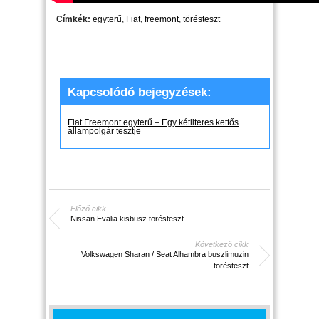
Címkék:
egyterű
,
Fiat
,
freemont
,
törésteszt
Kapcsolódó bejegyzések:
Fiat Freemont egyterű – Egy kétliteres kettős
állampolgár tesztje
Előző cikk
Nissan Evalia kisbusz törésteszt
Következő cikk
Volkswagen Sharan / Seat Alhambra buszlimuzin
törésteszt