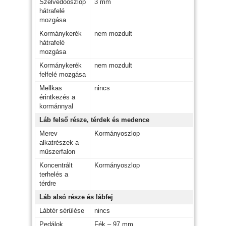
Szélvédőoszlop
3 mm
hátrafelé
mozgása
Kormánykerék
nem mozdult
hátrafelé
mozgása
Kormánykerék
nem mozdult
felfelé mozgása
Mellkas
nincs
érintkezés a
kormánnyal
Láb felső része, térdek és medence
Merev
Kormányoszlop
alkatrészek a
műszerfalon
Koncentrált
Kormányoszlop
terhelés a
térdre
Láb alsó része és lábfej
Lábtér sérülése
nincs
Pedálok
Fék – 97 mm