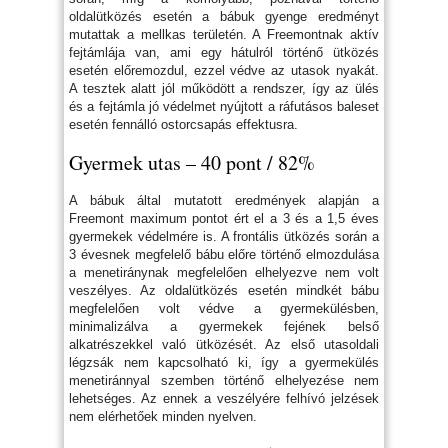
oldalütközés esetén a bábuk gyenge eredményt
mutattak a mellkas területén. A Freemontnak aktív
fejtámlája van, ami egy hátulról történő ütközés
esetén előremozdul, ezzel védve az utasok nyakát.
A tesztek alatt jól működött a rendszer, így az ülés
és a fejtámla jó védelmet nyújtott a ráfutásos baleset
esetén fennálló ostorcsapás effektusra.
Gyermek utas – 40 pont / 82%
A bábuk által mutatott eredmények alapján a
Freemont maximum pontot ért el a 3 és a 1,5 éves
gyermekek védelmére is. A frontális ütközés során a
3 évesnek megfelelő bábu előre történő elmozdulása
a menetiránynak megfelelően elhelyezve nem volt
veszélyes. Az oldalütközés esetén mindkét bábu
megfelelően volt védve a gyermekülésben,
minimalizálva a gyermekek fejének belső
alkatrészekkel való ütközését. Az első utasoldali
légzsák nem kapcsolható ki, így a gyermekülés
menetiránnyal szemben történő elhelyezése nem
lehetséges. Az ennek a veszélyére felhívó jelzések
nem elérhetőek minden nyelven.