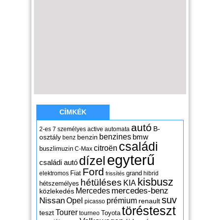
CÍMKÉK
autó
B-
2-es
7 személyes
active
automata
benzines
osztály
benzin
bmw
benz
családi
citroën
buszlimuzin
C-Max
egyterű
dízel
családi autó
Ford
Fiat
grand
elektromos
hibrid
frissítés
kisbusz
hétüléses
KIA
hétszemélyes
mercedes-benz
Mercedes
közlekedés
suv
Nissan
Opel
prémium
renault
picasso
törésteszt
Tourer
teszt
Toyota
tourneo