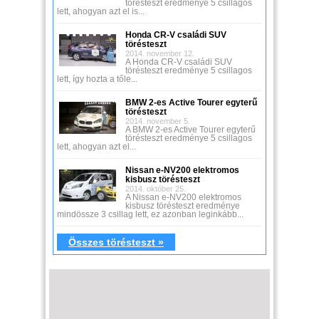
törésteszt eredménye 5 csillagos
lett, ahogyan azt el is...
Honda CR-V családi SUV
törésteszt
2014. november 12.
A Honda CR-V családi SUV
törésteszt eredménye 5 csillagos
lett, így hozta a tőle...
BMW 2-es Active Tourer egyterű
törésteszt
2014. november 5.
A BMW 2-es Active Tourer egyterű
törésteszt eredménye 5 csillagos
lett, ahogyan azt el...
Nissan e-NV200 elektromos
kisbusz törésteszt
2014. október 25.
A Nissan e-NV200 elektromos
kisbusz törésteszt eredménye
mindössze 3 csillag lett, ez azonban leginkább...
Összes törésteszt »