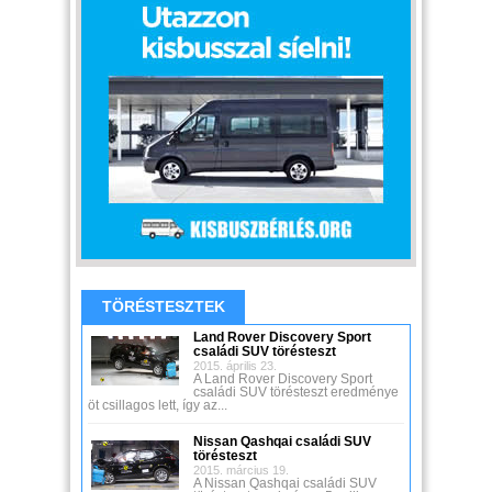
TÖRÉSTESZTEK
Land Rover Discovery Sport
családi SUV törésteszt
2015. április 23.
A Land Rover Discovery Sport
családi SUV törésteszt eredménye
öt csillagos lett, így az...
Nissan Qashqai családi SUV
törésteszt
2015. március 19.
A Nissan Qashqai családi SUV