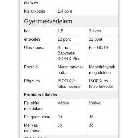
ütközés
Kis ütközés
2,4 pont
Gyermekvédelem
kor
1,5
3 éves
értékelés
12 pont
12 pont
Ülés típusa
Britax
Fair G0/1S
Babysafe
ISOFIX Plus
Pozíció
Menetiránynak
Menetiránynak
háttal
megfelelően
Rögzítés
ISOFIX és
ISOFIX és
felső heveder
felső heveder
Frontális ütközés
Fej előre
Védve
Védve
mozdulása
Fej gyorsulása
Jó
Jó
Mellkas
Jó
Jó
nyomása