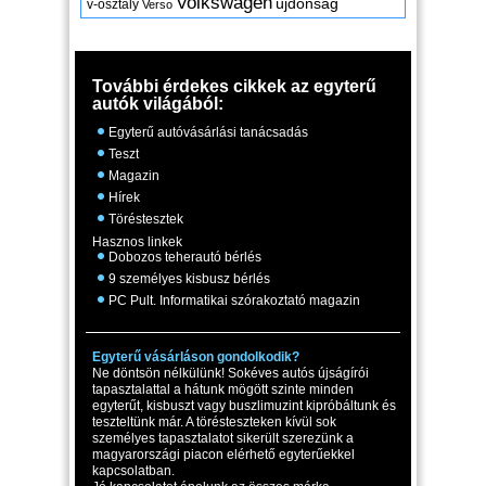
Volkswagen
újdonság
v-osztály
Verso
További érdekes cikkek az egyterű
autók világából:
Egyterű autóvásárlási tanácsadás
Teszt
Magazin
Hírek
Töréstesztek
Hasznos linkek
Dobozos teherautó bérlés
9 személyes kisbusz bérlés
PC Pult. Informatikai szórakoztató magazin
Egyterű vásárláson gondolkodik?
Ne döntsön nélkülünk! Sokéves autós újságírói
tapasztalattal a hátunk mögött szinte minden
egyterűt, kisbuszt vagy buszlimuzint kipróbáltunk és
teszteltünk már. A törésteszteken kívül sok
személyes tapasztalatot sikerült szerezünk a
magyarországi piacon elérhető egyterűekkel
kapcsolatban.