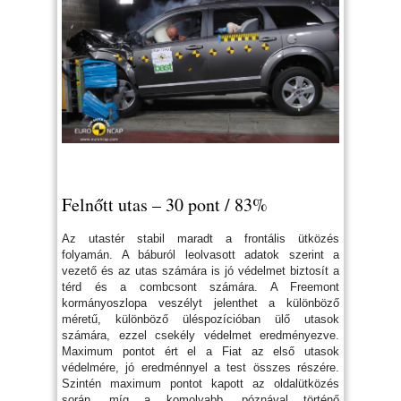
Felnőtt utas – 30 pont / 83%
Az utastér stabil maradt a frontális ütközés
folyamán. A báburól leolvasott adatok szerint a
vezető és az utas számára is jó védelmet biztosít a
térd és a combcsont számára. A Freemont
kormányoszlopa veszélyt jelenthet a különböző
méretű, különböző üléspozícióban ülő utasok
számára, ezzel csekély védelmet eredményezve.
Maximum pontot ért el a Fiat az első utasok
védelmére, jó eredménnyel a test összes részére.
Szintén maximum pontot kapott az oldalütközés
során, míg a komolyabb, póznával történő