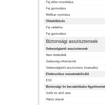
Fej előre mozdulása
Fej gyorsulása
Mellkas nyomása
Oldalütközés
Fej védelme
Fej gyorsulása
Biztonsági asszisztensek
Sebességtartó asszisztensek
Nem értékelték
Sebesség információk
Sebességtartó asszisztens (manuális)
Elektronikus menetstabilizáló
ESC
Biztonsági öv becsatolására figyelmezte
Sofőr és első utas
Hátsó utasok