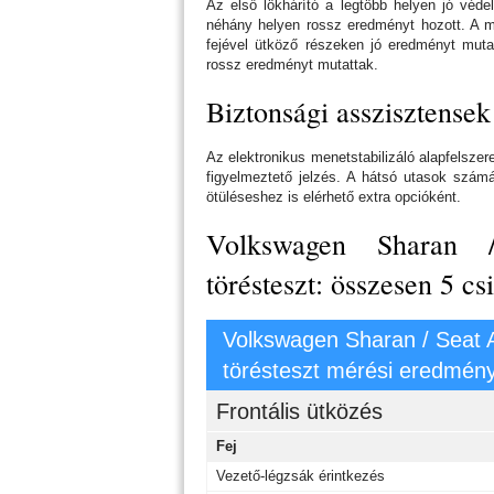
Az első lökhárító a legtöbb helyen jó véde
néhány helyen rossz eredményt hozott. A m
fejével ütköző részeken jó eredményt mutat
rossz eredményt mutattak.
Biztonsági asszisztensek
Az elektronikus menetstabilizáló alapfelszer
figyelmeztető jelzés. A hátsó utasok szám
ötüléseshez is elérhető extra opcióként.
Volkswagen Sharan 
törésteszt: összesen 5 csi
Volkswagen Sharan / Seat 
törésteszt mérési eredmény
Frontális ütközés
Fej
Vezető-légzsák érintkezés