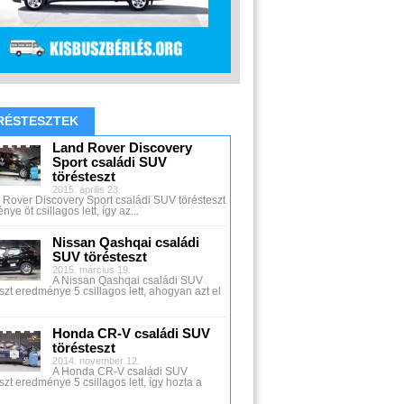
RÉSTESZTEK
Land Rover Discovery
Sport családi SUV
törésteszt
2015. április 23.
 Rover Discovery Sport családi SUV törésteszt
ye öt csillagos lett, így az...
Nissan Qashqai családi
SUV törésteszt
2015. március 19.
A Nissan Qashqai családi SUV
szt eredménye 5 csillagos lett, ahogyan azt el
Honda CR-V családi SUV
törésteszt
2014. november 12.
A Honda CR-V családi SUV
szt eredménye 5 csillagos lett, így hozta a