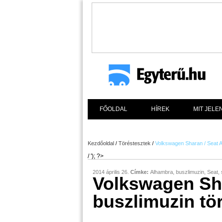
FŐOLDAL
HÍREK
MIT JELE
Kezdőoldal
/
Töréstesztek
/
Volkswagen Sharan / Seat A
/ '); ?>
2014 április 26.
Címke:
Alhambra
,
buszlimuzin
,
Seat
,
Volkswagen Sh
buszlimuzin tö