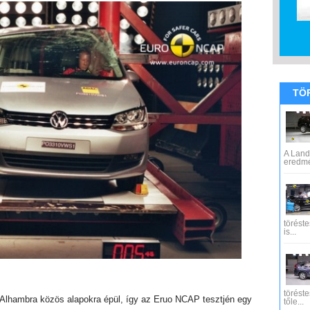
TÖ
A Land
eredmén
töréste
is...
töréste
 Alhambra közös alapokra épül, így az Eruo NCAP tesztjén egy
tőle...