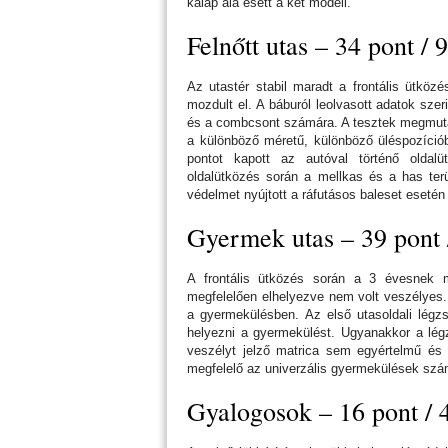
kalap alá esett a két modell.
Felnőtt utas – 34 pont /
Az utastér stabil maradt a frontális ütköz
mozdult el. A báburól leolvasott adatok szer
és a combcsont számára. A tesztek megmuta
a különböző méretű, különböző üléspozíció
pontot kapott az autóval történő oldal
oldalütközés során a mellkas és a has terü
védelmet nyújtott a ráfutásos baleset esetén
Gyermek utas – 39 pont
A frontális ütközés során a 3 évesnek m
megfelelően elhelyezve nem volt veszélyes.
a gyermekülésben. Az első utasoldali légzs
helyezni a gyermekülést. Ugyanakkor a lég
veszélyt jelző matrica sem egyértelmű és
megfelelő az univerzális gyermekülések szá
Gyalogosok – 16 pont /