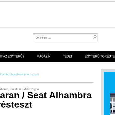
NT AZ EGYTERŰ?
MAGAZIN
TESZT
EGYTERŰ TÖRÉSTE
lhambra buszlimuzin törésteszt
sharan
,
törésteszt
,
Volkswagen
aran / Seat Alhambra
résteszt