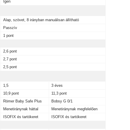
Igen
Alap, szövet, 8 irányban manuálisan állítható
Passzív
1 pont
2,6 pont
2,7 pont
2,5 pont
1,5
3 éves
10,9 pont
11,3 pont
Römer Baby Safe Plus
Bobsy G 0/1
Menetiránynak háttal
Menetiránynak megfelelően
ISOFIX és tartókeret
ISOFIX és tartókeret