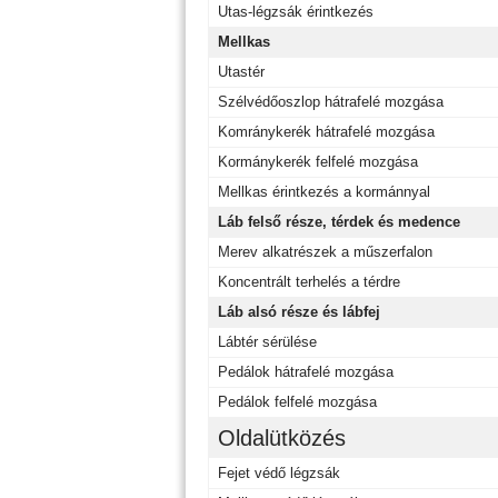
Utas-légzsák érintkezés
Mellkas
Utastér
Szélvédőoszlop hátrafelé mozgása
Komránykerék hátrafelé mozgása
Kormánykerék felfelé mozgása
Mellkas érintkezés a kormánnyal
Láb felső része, térdek és medence
Merev alkatrészek a műszerfalon
Koncentrált terhelés a térdre
Láb alsó része és lábfej
Lábtér sérülése
Pedálok hátrafelé mozgása
Pedálok felfelé mozgása
Oldalütközés
Fejet védő légzsák