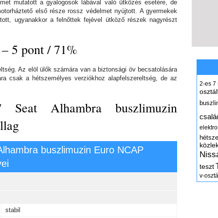
lmet mutatott a gyalogosok lábával való ütközés esetére, de
otorháztető első része rossz védelmet nyújtott. A gyermekek
ott, ugyanakkor a felnőttek fejével ütköző részek nagyrészt
 – 5 pont / 71%
eltség. Az elöl ülők számára van a biztonsági öv becsatolására
ára csak a hétszemélyes verziókhoz alapfelszereltség, de az
2-es
7
osztál
/ Seat Alhambra buszlimuzin
buszli
csalá
llag
elektr
hétsz
közle
Alhambra buszlimuzin Euro NCAP
Niss
ei
teszt
v-osztá
stabil