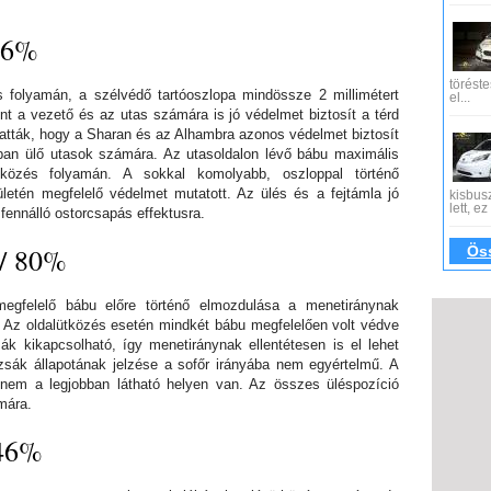
 96%
töréste
és folyamán, a szélvédő tartóoszlopa mindössze 2 millimétert
el...
int a vezető és az utas számára is jó védelmet biztosít a térd
tták, hogy a Sharan és az Alhambra azonos védelmet biztosít
ban ülő utasok számára. Az utasoldalon lévő bábu maximális
ütközés folyamán. A sokkal komolyabb, oszloppal történő
letén megfelelő védelmet mutatott. Az ülés és a fejtámla jó
kisbus
lett, e
 fennálló ostorcsapás effektusra.
 / 80%
Öss
egfelelő bábu előre történő elmozdulása a menetiránynak
 Az oldalütközés esetén mindkét bábu megfelelően volt védve
ák kikapcsolható, így menetiránynak ellentétesen is el lehet
zsák állapotának jelzése a sofőr irányába nem egyértelmű. A
 nem a legjobban látható helyen van. Az összes üléspozíció
mára.
 46%