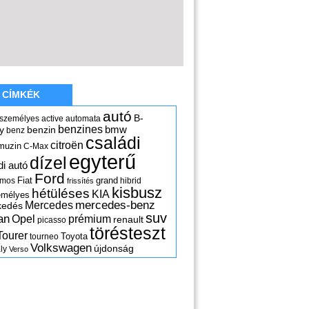
CÍMKÉK
autó
B-
 személyes
active
automata
benzines
y
benzin
bmw
benz
családi
citroën
muzin
C-Max
egyterű
dízel
di autó
Ford
Fiat
grand
omos
hibrid
frissítés
kisbusz
hétüléses
KIA
emélyes
mercedes-benz
Mercedes
kedés
suv
an
Opel
prémium
renault
picasso
törésteszt
Tourer
Toyota
tourneo
Volkswagen
újdonság
ly
Verso