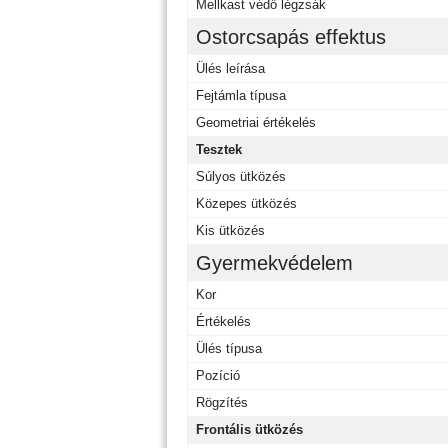
Mellkast védő légzsák
Ostorcsapás effektus
Ülés leírása
Fejtámla típusa
Geometriai értékelés
Tesztek
Súlyos ütközés
Közepes ütközés
Kis ütközés
Gyermekvédelem
Kor
Értékelés
Ülés típusa
Pozíció
Rögzítés
Frontális ütközés