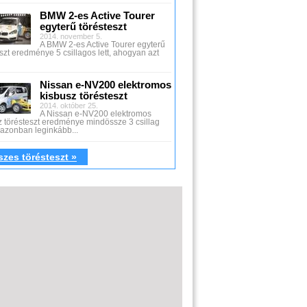
BMW 2-es Active Tourer
egyterű törésteszt
2014. november 5.
A BMW 2-es Active Tourer egyterű
szt eredménye 5 csillagos lett, ahogyan azt
Nissan e-NV200 elektromos
kisbusz törésteszt
2014. október 25.
A Nissan e-NV200 elektromos
z törésteszt eredménye mindössze 3 csillag
z azonban leginkább...
zes törésteszt »