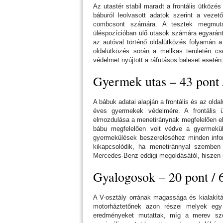
Az utastér stabil maradt a frontális ütközé
báburól leolvasott adatok szerint a veze
combcsont számára. A tesztek megmuta
üléspozícióban ülő utasok számára egyaránt
az autóval történő oldalütközés folyamán a
oldalütközés során a mellkas területén c
védelmet nyújtott a ráfutásos baleset esetén
Gyermek utas – 43 pont
A bábuk adatai alapján a frontális és az old
éves gyermekek védelmére. A frontális 
elmozdulása a menetiránynak megfelelően el
bábu megfelelően volt védve a gyermekülé
gyermekülések beszereléséhez minden info
kikapcsolódik, ha menetiránnyal szemben
Mercedes-Benz eddigi megoldásától, hiszen 
Gyalogosok – 20 pont /
A V-osztály orrának magassága és kialakítás
motorháztetőnek azon részei melyek egy 
eredményeket mutattak, míg a merev szél