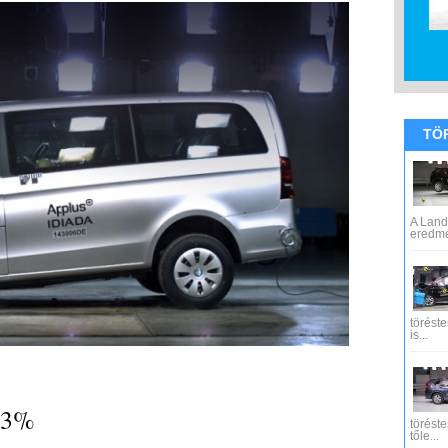
TÖ
A Land
eredmén
töréste
is...
 93%
töréste
tőle...