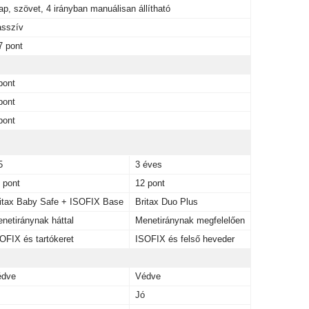
ap, szövet, 4 irányban manuálisan állítható
sszív
7 pont
pont
pont
pont
5
3 éves
 pont
12 pont
itax Baby Safe + ISOFIX Base
Britax Duo Plus
netiránynak háttal
Menetiránynak megfelelően
OFIX és tartókeret
ISOFIX és felső heveder
édve
Védve
Jó