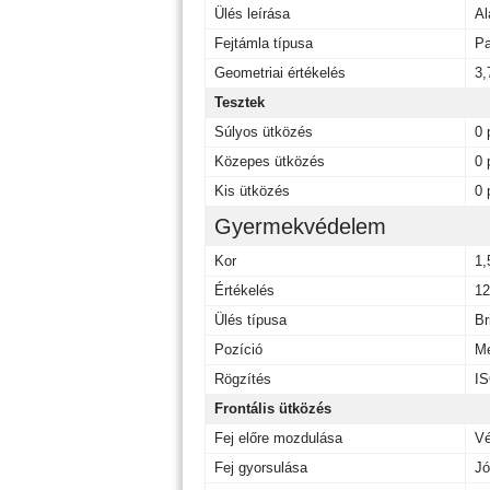
Ülés leírása
Al
Fejtámla típusa
Pa
Geometriai értékelés
3,
Tesztek
Súlyos ütközés
0 
Közepes ütközés
0 
Kis ütközés
0 
Gyermekvédelem
Kor
1,
Értékelés
12
Ülés típusa
Br
Pozíció
Me
Rögzítés
IS
Frontális ütközés
Fej előre mozdulása
V
Fej gyorsulása
Jó