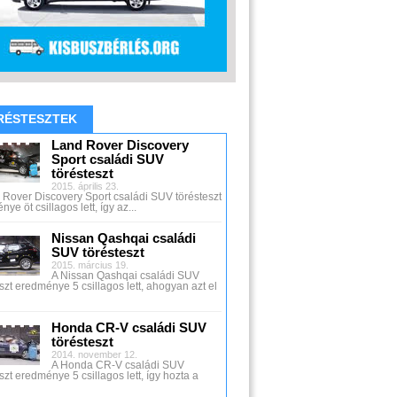
RÉSTESZTEK
Land Rover Discovery
Sport családi SUV
törésteszt
2015. április 23.
 Rover Discovery Sport családi SUV törésteszt
ye öt csillagos lett, így az...
Nissan Qashqai családi
SUV törésteszt
2015. március 19.
A Nissan Qashqai családi SUV
szt eredménye 5 csillagos lett, ahogyan azt el
Honda CR-V családi SUV
törésteszt
2014. november 12.
A Honda CR-V családi SUV
szt eredménye 5 csillagos lett, így hozta a