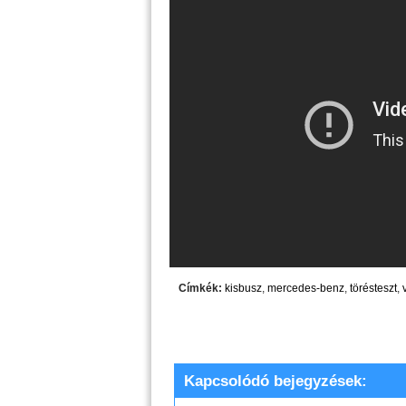
Címkék:
kisbusz
,
mercedes-benz
,
törésteszt
,
Kapcsolódó bejegyzések: