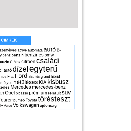
CÍMKÉK
autó
B-
 személyes
active
automata
benzines
y
benzin
bmw
benz
családi
citroën
muzin
C-Max
egyterű
dízel
di autó
Ford
Fiat
grand
omos
hibrid
frissítés
kisbusz
hétüléses
KIA
emélyes
mercedes-benz
Mercedes
kedés
suv
an
Opel
prémium
renault
picasso
törésteszt
Tourer
Toyota
tourneo
Volkswagen
újdonság
ly
Verso