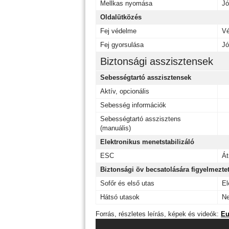
Mellkas nyomása
Jó
Oldalütközés
Fej védelme
V
Fej gyorsulása
Jó
Biztonsági asszisztensek
Sebességtartó asszisztensek
Aktív, opcionális
Sebesség információk
Sebességtartó asszisztens
(manuális)
Elektronikus menetstabilizáló
ESC
Át
Biztonsági öv becsatolására figyelmezte
Sofőr és első utas
El
Hátsó utasok
Ne
Forrás, részletes leírás, képek és videók:
Eu