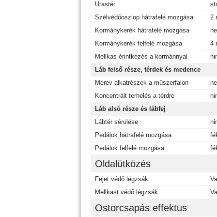
Utastér
st
Szélvédőoszlop hátrafelé mozgása
2
Kormánykerék hátrafelé mozgása
ne
Kormánykerék felfelé mozgása
4
Mellkas érintkezés a kormánnyal
ni
Láb felső része, térdek és medence
Merev alkatrészek a műszerfalon
ne
Koncentrált terhelés a térdre
ni
Láb alsó része és lábfej
Lábtér sérülése
ni
Pedálok hátrafelé mozgása
fé
Pedálok felfelé mozgása
fé
Oldalütközés
Fejet védő légzsák
V
Mellkast védő légzsák
V
Ostorcsapás effektus