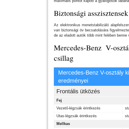
maximális pontot kapott a gyalogosok lábán
Biztonsági asszisztensek
Az elektronikus menetstabilizáló alapfelsze
van biztonsági öv becsatolására figyelmezte
de az eladott autók több mint felében benne
Mercedes-Benz V-osztál
csillag
Mercedes-Benz V-osztály k
eredményei
Frontális ütközés
Fej
Vezető-légzsák érintkezés
st
Utas-légzsák érintkezés
st
Mellkas