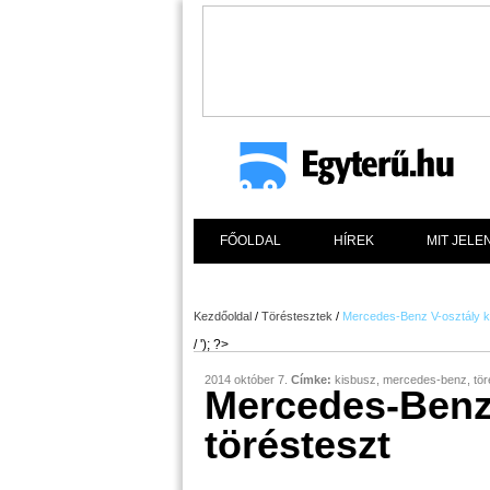
FŐOLDAL
HÍREK
MIT JELE
Kezdőoldal
/
Töréstesztek
/
Mercedes-Benz V-osztály k
/ '); ?>
2014 október 7.
Címke:
kisbusz
,
mercedes-benz
,
tör
Mercedes-Benz 
törésteszt