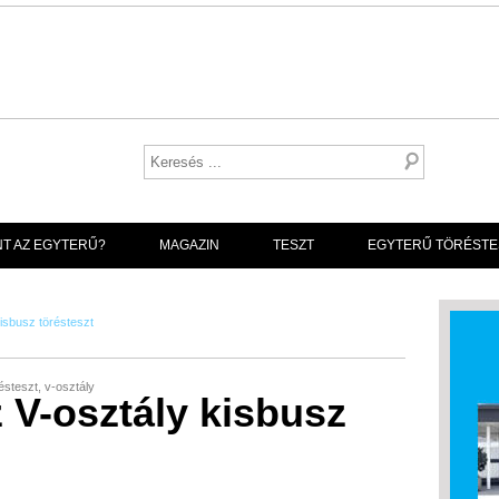
NT AZ EGYTERŰ?
MAGAZIN
TESZT
EGYTERŰ TÖRÉSTE
isbusz törésteszt
ésteszt
,
v-osztály
V-osztály kisbusz