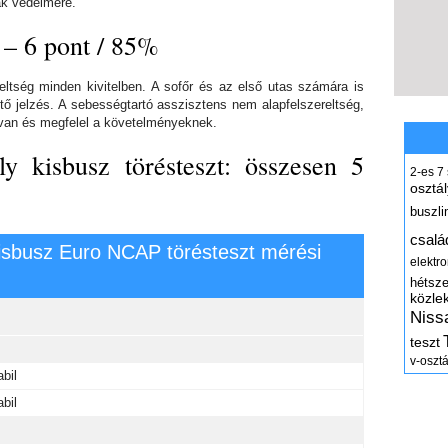
ak védelmére.
 – 6 pont / 85%
reltség minden kivitelben. A sofőr és az első utas számára is
tő jelzés. A sebességtartó asszisztens nem alapfelszereltség,
 van és megfelel a követelményeknek.
y kisbusz törésteszt: összesen 5
2-es
7
osztál
buszli
csalá
isbusz Euro NCAP törésteszt mérési
elektr
hétsz
közle
Niss
teszt
v-osztá
abil
abil