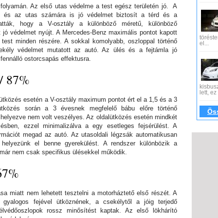
s folyamán. Az első utas védelme a test egész területén jó. A
tő és az utas számára is jó védelmet biztosít a térd és a
tták, hogy a V-osztály a különböző méretű, különböző
 jó védelmet nyújt. A Mercedes-Benz maximális pontot kapott
töréste
 test minden részére. A sokkal komolyabb, oszloppal történő
el...
sekély védelmet mutatott az autó. Az ülés és a fejtámla jó
 fennálló ostorcsapás effektusra.
 / 87%
kisbus
lett, e
alütközés esetén a V-osztály maximum pontot ért el a 1,5 és a 3
ütközés során a 3 évesnek megfelelő bábu előre történő
Öss
helyezve nem volt veszélyes. Az oldalütközés esetén mindkét
sben, ezzel minimalizálva a egy esetleges fejsérülést. A
rmációt megad az autó. Az utasoldali légzsák automatikusan
 helyezünk el benne gyerekülést. A rendszer különbözik a
már nem csak specifikus ülésekkel működik.
 67%
a miatt nem lehetett tesztelni a motorháztető első részét. A
gyalogos fejével ütköznének, a csekélytől a jóig terjedő
védőoszlopok rossz minősítést kaptak. Az első lökhárító