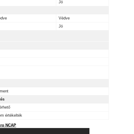
Jó
édve
Védve
Jó
ment
tés
érhető
m értékelték
ro NCAP