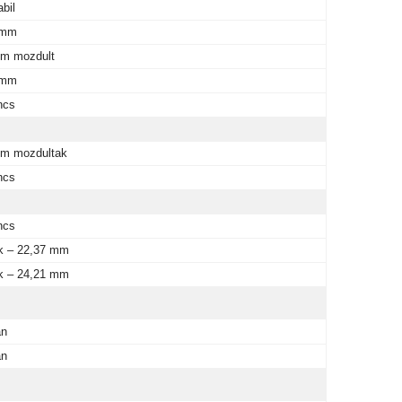
abil
 mm
m mozdult
 mm
ncs
m mozdultak
ncs
ncs
k – 22,37 mm
k – 24,21 mm
an
an