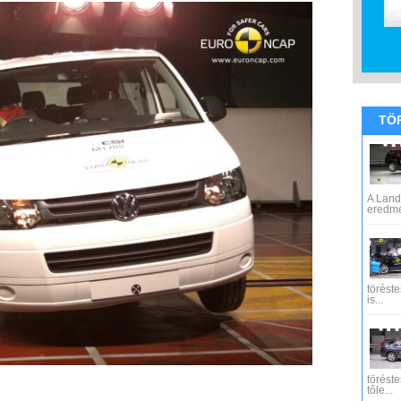
TÖ
A Land
eredmén
töréste
is...
töréste
tőle...