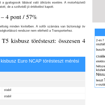
t a gyalogosok lábával való ütközés esetére. A motorháztető
tt, de a szélvédő jó értékelést kapott.
 – 4 pont / 57%
reltség minden kivitelben. A sofőr számára van biztonsági öv
sségkorlátozó rendszer nem elérhető a Transporterhez.
T5 kisbusz törésteszt: összesen 4
2-es
7
osztál
buszli
csalá
 kisbusz Euro NCAP törésteszt mérési
elektr
hétsz
közle
Niss
teszt
v-osztá
stabil
stabil