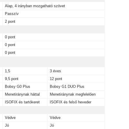
Alap, 4 irányban mozgatható szövet
Passzív
2 pont
0 pont
0 pont
0 pont
1,5
3 éves
9,5 pont
12 pont
Bobsy G0 Plus
Bobsy G1 DUO Plus
Menetiránynak háttal
Menetiránynak megfelelően
ISOFIX és tartókeret
ISOFIX és felső heveder
Védve
Védve
Jó
Jó