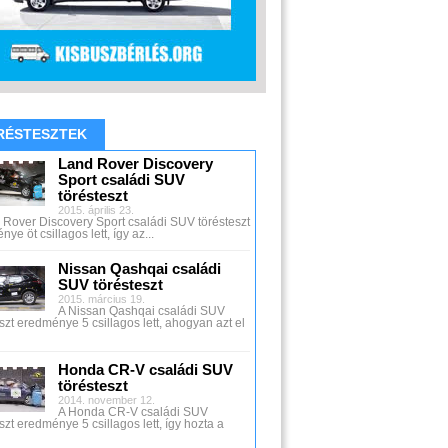
RÉSTESZTEK
Land Rover Discovery
Sport családi SUV
törésteszt
2015. április 23.
 Rover Discovery Sport családi SUV törésteszt
ye öt csillagos lett, így az...
Nissan Qashqai családi
SUV törésteszt
2015. március 19.
A Nissan Qashqai családi SUV
szt eredménye 5 csillagos lett, ahogyan azt el
Honda CR-V családi SUV
törésteszt
2014. november 12.
A Honda CR-V családi SUV
szt eredménye 5 csillagos lett, így hozta a