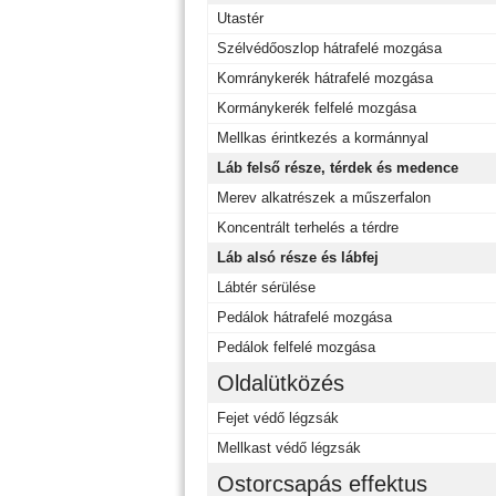
Utastér
Szélvédőoszlop hátrafelé mozgása
Komránykerék hátrafelé mozgása
Kormánykerék felfelé mozgása
Mellkas érintkezés a kormánnyal
Láb felső része, térdek és medence
Merev alkatrészek a műszerfalon
Koncentrált terhelés a térdre
Láb alsó része és lábfej
Lábtér sérülése
Pedálok hátrafelé mozgása
Pedálok felfelé mozgása
Oldalütközés
Fejet védő légzsák
Mellkast védő légzsák
Ostorcsapás effektus