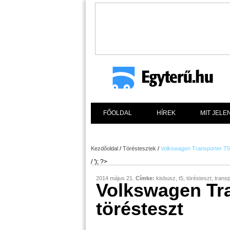
FŐOLDAL
HÍREK
MIT JELE
Kezdőoldal
/
Töréstesztek
/
Volkswagen Transporter T5 
/ '); ?>
2014 május 21.
Címke:
kisbusz
,
t5
,
törésteszt
,
transp
Volkswagen Tra
törésteszt