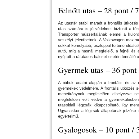
Felnőtt utas – 28 pont /
Az utastér stabil maradt a frontális ütközé
utas számára is jó védelmet biztosít a t
Transporter műszerfalának elemei a külön
veszélyt jelenthetnek. A Volkswagen maximál
sokkal komolyabb, oszloppal történő oldalüt
autó, míg a hasnál megfelelő, a fejnél és 
nyújtott a ráfutásos baleset esetén fennálló 
Gyermek utas – 36 pont
A bábuk adatai alapján a frontális és az
gyermekek védelmére. A frontális ütközés s
menetiránynak megfelelően elhelyezve n
megfelelően volt védve a gyermekülésben,
utasoldali légzsák kikapcsolható, így mene
Ugyanakkor a légzsák állapotának jelzése 
egyértelmű.
Gyalogosok – 10 pont /