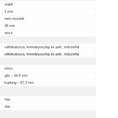
stabil
2 mm
nem mozdult
29 mm
nincs
váltókulissza, kormányoszlop és polc, műszerfal
váltókulissza, kormányoszlop és polc, műszerfal
nincs
gáz – 54,8 mm
kuplung – 67,3 mm
Van
Van