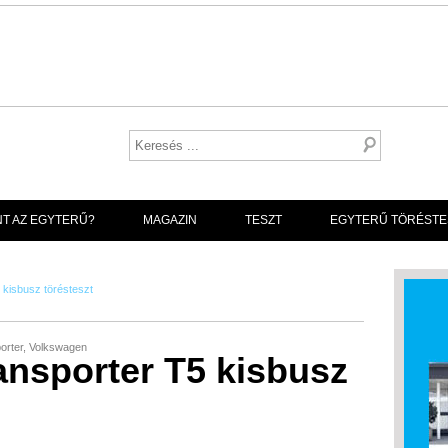
NT AZ EGYTERŰ?
MAGAZIN
TESZT
EGYTERŰ TÖRÉSTE
kisbusz törésteszt
orter
,
Volkswagen
nsporter T5 kisbusz