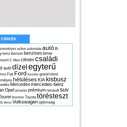
CÍMKÉK
autó
B-
 személyes
active
automata
benzines
y
benzin
bmw
benz
családi
citroën
muzin
C-Max
egyterű
dízel
di autó
Ford
Fiat
grand
omos
hibrid
frissítés
kisbusz
hétüléses
KIA
emélyes
mercedes-benz
Mercedes
kedés
suv
an
Opel
prémium
renault
picasso
törésteszt
Tourer
Toyota
tourneo
Volkswagen
újdonság
ly
Verso