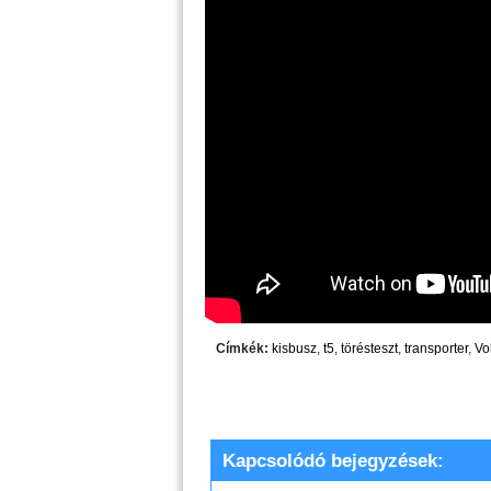
Címkék:
kisbusz
,
t5
,
törésteszt
,
transporter
,
Vo
Kapcsolódó bejegyzések: