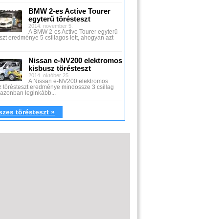
BMW 2-es Active Tourer
egyterű törésteszt
2014. november 5.
A BMW 2-es Active Tourer egyterű
szt eredménye 5 csillagos lett, ahogyan azt
Nissan e-NV200 elektromos
kisbusz törésteszt
2014. október 25.
A Nissan e-NV200 elektromos
z törésteszt eredménye mindössze 3 csillag
z azonban leginkább...
zes törésteszt »