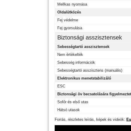
Mellkas nyomása
Oldalütközés
Fej védelme
Fej gyorsulása
Biztonsági asszisztensek
Sebességtartó asszisztensek
Nem értékelték
Sebesség információk
Sebességtartó asszisztens (manuális)
Elektronikus menetstabilizáló
ESC
Biztonsági öv becsatolására figyelmezte
Sofőr és első utas
Hátsó utasok
Forrás, részletes leírás, képek és videók:
Eu