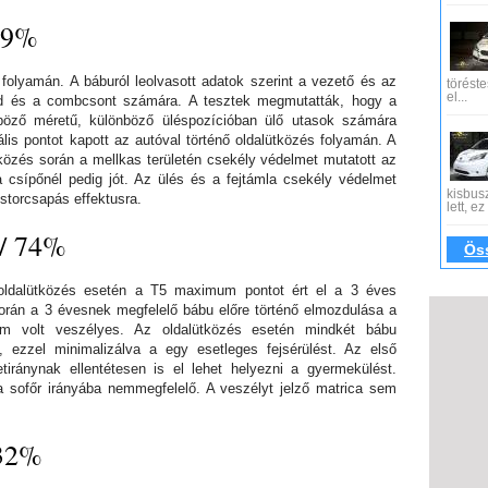
 79%
s folyamán. A báburól leolvasott adatok szerint a vezető és az
töréste
el...
érd és a combcsont számára. A tesztek megmutatták, hogy a
böző méretű, különböző üléspozícióban ülő utasok számára
is pontot kapott az autóval történő oldalütközés folyamán. A
közés során a mellkas területén csekély védelmet mutatott az
a csípőnél pedig jót. Az ülés és a fejtámla csekély védelmet
kisbus
ostorcsapás effektusra.
lett, e
 / 74%
Öss
 oldalütközés esetén a T5 maximum pontot ért el a 3 éves
orán a 3 évesnek megfelelő bábu előre történő elmozdulása a
em volt veszélyes. Az oldalütközés esetén mindkét bábu
 ezzel minimalizálva a egy esetleges fejsérülést. Az első
tiránynak ellentétesen is el lehet helyezni a gyermekülést.
a sofőr irányába nemmegfelelő. A veszélyt jelző matrica sem
 32%