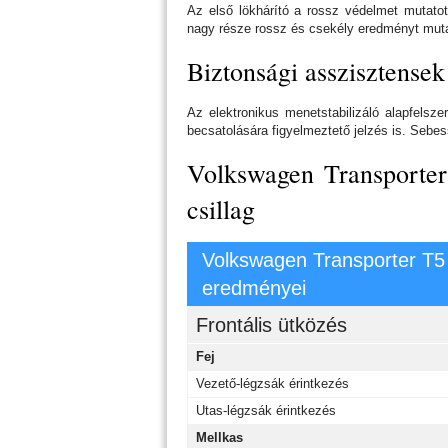
Az első lökhárító a rossz védelmet mutatot
nagy része rossz és csekély eredményt mutato
Biztonsági asszisztensek
Az elektronikus menetstabilizáló alapfelsze
becsatolására figyelmeztető jelzés is. Sebe
Volkswagen Transporter 
csillag
Volkswagen Transporter T5
eredményei
Frontális ütközés
Fej
Vezető-légzsák érintkezés
Utas-légzsák érintkezés
Mellkas